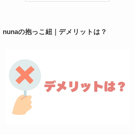
nunaの抱っこ紐｜デ
メリット
は？