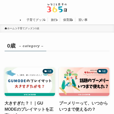
子育てグッズ
旅行
保育園
習い事
ホーム
子育てグッズ
0歳
0歳
– category –
0歳
0歳
大きすぎた？！｜GU
プーメリーって、いつから
MODEのプレイマットを正
いつまで使えるの？